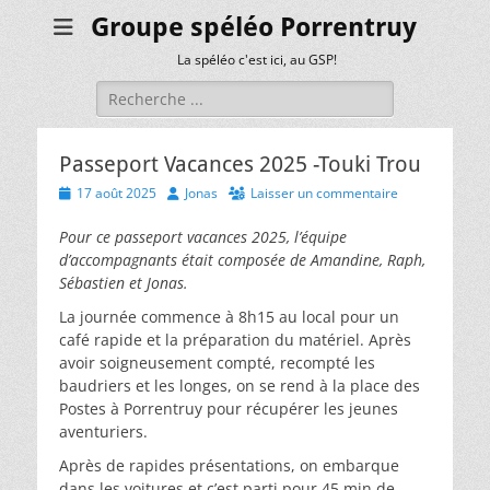
Groupe spéléo Porrentruy
La spéléo c'est ici, au GSP!
Rechercher :
Passeport Vacances 2025 -Touki Trou
Posted
Author
17 août 2025
Jonas
Laisser un commentaire
on
Pour ce passeport vacances 2025, l’équipe
d’accompagnants était composée de Amandine, Raph,
Sébastien et Jonas.
La journée commence à 8h15 au local pour un
café rapide et la préparation du matériel. Après
avoir soigneusement compté, recompté les
baudriers et les longes, on se rend à la place des
Postes à Porrentruy pour récupérer les jeunes
aventuriers.
Après de rapides présentations, on embarque
dans les voitures et c’est parti pour 45 min de