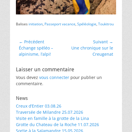
Balises
initiation
,
Passeport vacance
,
Spéléologie
,
Toukitrou
Navigation
← Précédent
Suivant →
Article
Article
Échange spéléo –
Une chronique sur le
de
précédent :
suivant :
alpinisme, l’alpi!
Creugenat
l’article
Laisser un commentaire
Vous devez
vous connecter
pour publier un
commentaire.
News
Creux d’Entier 03.08.26
Traversée de Milandre 25.07.2026
Visite en famille à la grotte de la Lina
Grotte du Chateau de la Roche 11.07.2026
Sortie à la Salamandre 15.05.2026