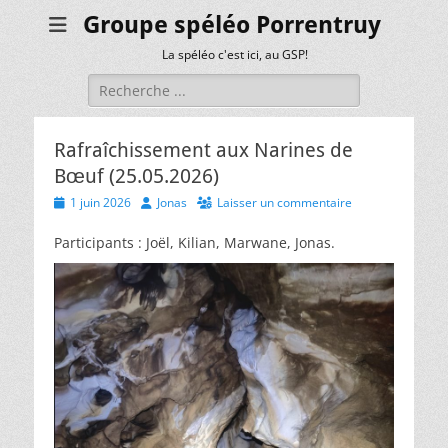
Groupe spéléo Porrentruy
La spéléo c'est ici, au GSP!
Rechercher :
Rafraîchissement aux Narines de
Bœuf (25.05.2026)
Posted
Author
1 juin 2026
Jonas
Laisser un commentaire
on
Participants : Joël, Kilian, Marwane, Jonas.