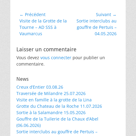
Navigation
← Précédent
Suivant →
Article
Article
Visite de la Grotte de la
Sortie interclubs au
de
précédent :
suivant :
Tourne – AD SSS à
gouffre de Pertuis –
l’article
Vaumarcus
04.05.2026
Laisser un commentaire
Vous devez
vous connecter
pour publier un
commentaire.
News
Creux d’Entier 03.08.26
Traversée de Milandre 25.07.2026
Visite en famille à la grotte de la Lina
Grotte du Chateau de la Roche 11.07.2026
Sortie à la Salamandre 15.05.2026
Gouffre de la Tuilerie de la Chaux d’Abel
(06.06.2026)
Sortie interclubs au gouffre de Pertuis –